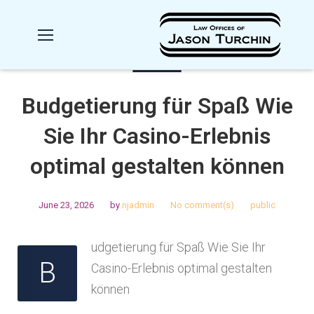
Skip
to
content
H
o
Budgetierung für Spaß Wie
m
Sie Ihr Casino-Erlebnis
e
optimal gestalten können
A
b
o
June 23, 2026
by
njadmin
No comment(s)
public
u
t
udgetierung für Spaß Wie Sie Ihr
B
U
Casino-Erlebnis optimal gestalten
s
können