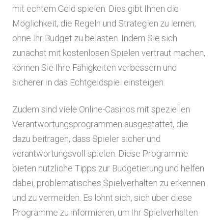
mit echtem Geld spielen. Dies gibt Ihnen die
Möglichkeit, die Regeln und Strategien zu lernen,
ohne Ihr Budget zu belasten. Indem Sie sich
zunächst mit kostenlosen Spielen vertraut machen,
können Sie Ihre Fähigkeiten verbessern und
sicherer in das Echtgeldspiel einsteigen.
Zudem sind viele Online-Casinos mit speziellen
Verantwortungsprogrammen ausgestattet, die
dazu beitragen, dass Spieler sicher und
verantwortungsvoll spielen. Diese Programme
bieten nützliche Tipps zur Budgetierung und helfen
dabei, problematisches Spielverhalten zu erkennen
und zu vermeiden. Es lohnt sich, sich über diese
Programme zu informieren, um Ihr Spielverhalten