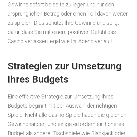
m
Gewinne sofort beiseite zu legen und nur den
o
ursprünglichen Betrag oder einen Teil davon weiter
n
zu spielen. Dies schützt Ihre Gewinne und sorgt
i
dafür, dass Sie mit einem positiven Gefühl das
a
Casino verlassen, egal wie Ihr Abend verläuft.
l
s
Strategien zur Umsetzung
C
Ihres Budgets
o
n
Eine effektive Strategie zur Umsetzung Ihres
t
Budgets beginnt mit der Auswahl der richtigen
a
Spiele. Nicht alle Casino-Spiele haben die gleichen
c
t
Gewinnchancen, und einige erfordern ein höheres
U
Budget als andere. Tischspiele wie Blackjack oder