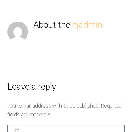
About the
njadmin
Leave a reply
Your email address will not be published.
Required
fields are marked
*