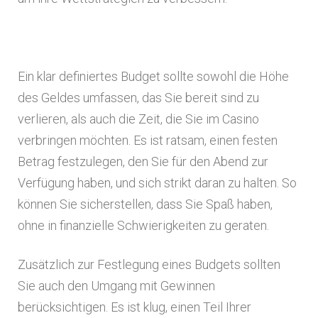
i
o
r
R
Ein klar definiertes Budget sollte sowohl die Höhe
e
des Geldes umfassen, das Sie bereit sind zu
s
verlieren, als auch die Zeit, die Sie im Casino
u
verbringen möchten. Es ist ratsam, einen festen
l
Betrag festzulegen, den Sie für den Abend zur
t
Verfügung haben, und sich strikt daran zu halten. So
s
können Sie sicherstellen, dass Sie Spaß haben,
T
ohne in finanzielle Schwierigkeiten zu geraten.
e
Zusätzlich zur Festlegung eines Budgets sollten
s
t
Sie auch den Umgang mit Gewinnen
i
berücksichtigen. Es ist klug, einen Teil Ihrer