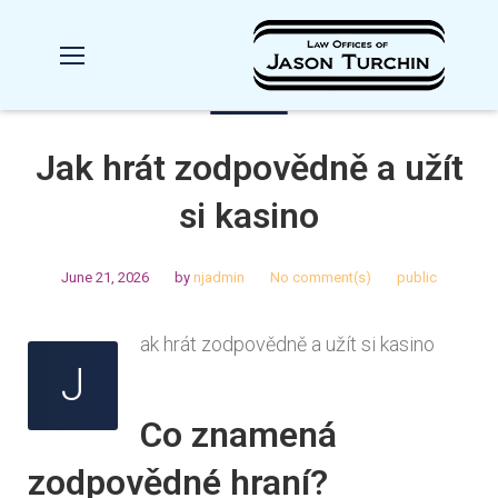
Skip
to
content
H
o
Jak hrát zodpovědně a užít
m
si kasino
e
A
June 21, 2026
by
njadmin
No comment(s)
public
b
o
ak hrát zodpovědně a užít si kasino
u
J
t
U
Co znamená
s
zodpovědné hraní?