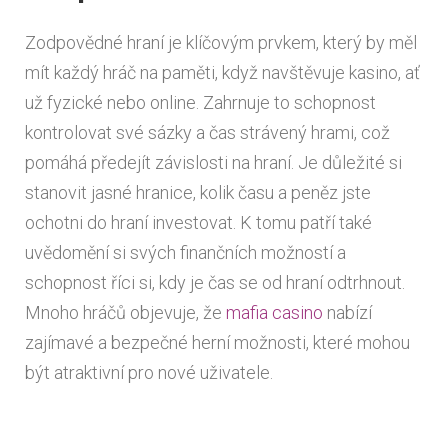
P
r
Zodpovědné hraní je klíčovým prvkem, který by měl
a
mít každý hráč na paměti, když navštěvuje kasino, ať
c
už fyzické nebo online. Zahrnuje to schopnost
t
kontrolovat své sázky a čas strávený hrami, což
i
pomáhá předejít závislosti na hraní. Je důležité si
c
stanovit jasné hranice, kolik času a peněz jste
e
ochotni do hraní investovat. K tomu patří také
A
uvědomění si svých finančních možností a
r
schopnost říci si, kdy je čas se od hraní odtrhnout.
e
Mnoho hráčů objevuje, že
mafia casino
nabízí
a
zajímavé a bezpečné herní možnosti, které mohou
s
být atraktivní pro nové uživatele.
P
r