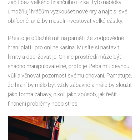
začít bez velkého finančního rizika. Tyto nabídky
umožňují hráčům vyzkoušet nové hry a najít si své
oblíbené, aniž by museli investovat velké částky.
Přesto je důležité mít na paměti, že zodpovědné
hraní platí i pro online kasina. Musíte si nastavit
limity a dodržovat je. Online prostředí může být
snadno manipulovatelné, proto je třeba mít pevnou
vůli a věnovat pozornost svému chování. Pamatujte,
že hraní by mělo být vždy zábavné a mělo by sloužit
jako forma zábavy, nikoli jako způsob, jak řešit
finanční problémy nebo stres.