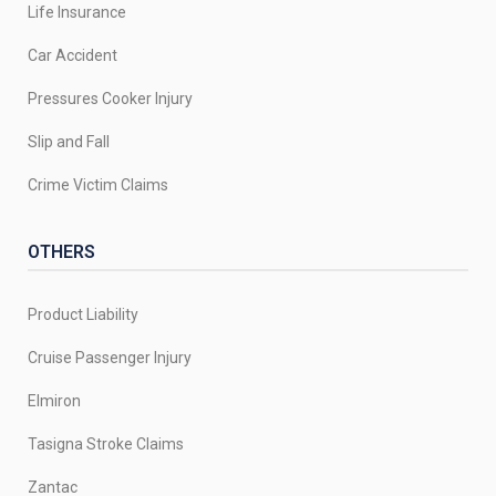
Life Insurance
Car Accident
Pressures Cooker Injury
Slip and Fall
Crime Victim Claims
OTHERS
Product Liability
Cruise Passenger Injury
Elmiron
Tasigna Stroke Claims
Zantac