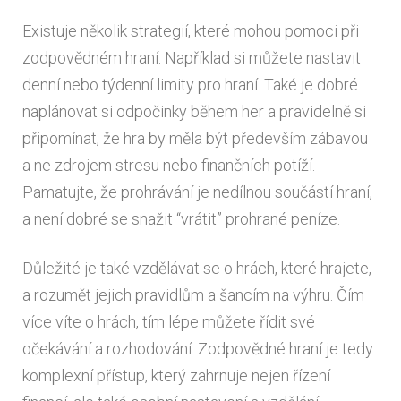
i
Existuje několik strategií, které mohou pomoci při
o
zodpovědném hraní. Například si můžete nastavit
r
denní nebo týdenní limity pro hraní. Také je dobré
R
naplánovat si odpočinky během her a pravidelně si
e
s
připomínat, že hra by měla být především zábavou
u
a ne zdrojem stresu nebo finančních potíží.
l
Pamatujte, že prohrávání je nedílnou součástí hraní,
t
a není dobré se snažit “vrátit” prohrané peníze.
s
Důležité je také vzdělávat se o hrách, které hrajete,
T
a rozumět jejich pravidlům a šancím na výhru. Čím
e
více víte o hrách, tím lépe můžete řídit své
s
očekávání a rozhodování. Zodpovědné hraní je tedy
t
komplexní přístup, který zahrnuje nejen řízení
i