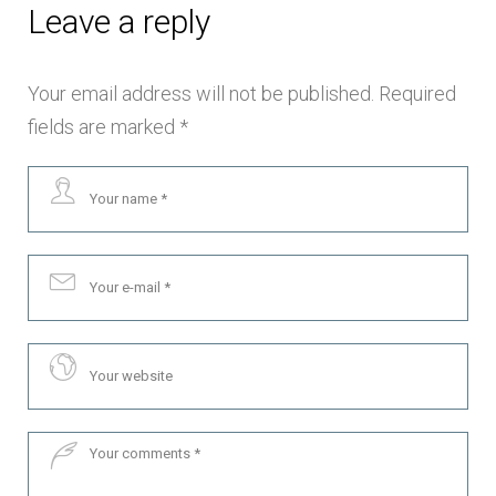
Leave a reply
Your email address will not be published.
Required
fields are marked
*