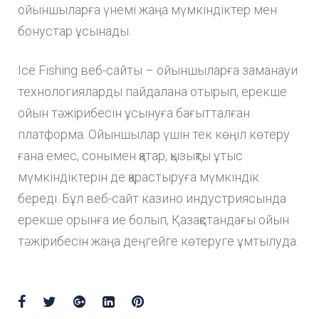
ойыншыларға үнемі жаңа мүмкіндіктер мен
бонустар ұсынады.
Ice Fishing веб-сайты – ойыншыларға заманауи
технологияларды пайдалана отырып, ерекше
ойын тәжірибесін ұсынуға бағытталған
платформа. Ойыншылар үшін тек көңіл көтеру
ғана емес, сонымен қатар, қызықты ұтыс
мүмкіндіктерін де қарастыруға мүмкіндік
береді. Бұл веб-сайт казино индустриясында
ерекше орынға ие болып, Қазақстандағы ойын
тәжірибесін жаңа деңгейге көтеруге ұмтылуда.
Facebook
Twitter
Google+
LinkedIn
Pinterest