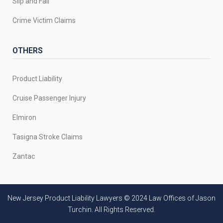
Slip and Fall
Crime Victim Claims
OTHERS
Product Liability
Cruise Passenger Injury
Elmiron
Tasigna Stroke Claims
Zantac
New Jersey Product Liability Lawyers © 2024 Law Offices of Jason
Turchin. All Rights Reserved.