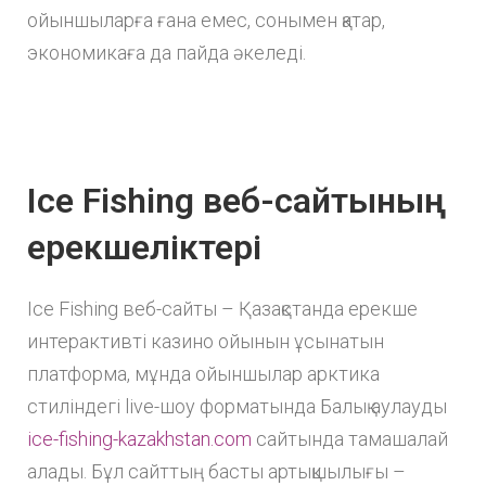
ойыншыларға ғана емес, сонымен қатар,
экономикаға да пайда әкеледі.
Ice Fishing веб-сайтының
ерекшеліктері
Ice Fishing веб-сайты – Қазақстанда ерекше
интерактивті казино ойынын ұсынатын
платформа, мұнда ойыншылар арктика
стиліндегі live-шоу форматында Балық аулауды
ice-fishing-kazakhstan.com
сайтында тамашалай
алады. Бұл сайттың басты артықшылығы –