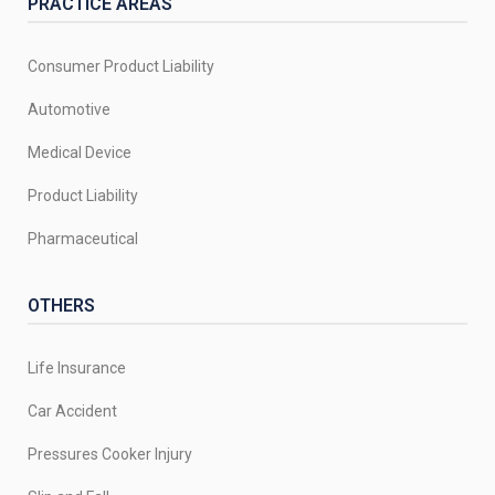
PRACTICE AREAS
Consumer Product Liability
Automotive
Medical Device
Product Liability
Pharmaceutical
OTHERS
Life Insurance
Car Accident
Pressures Cooker Injury