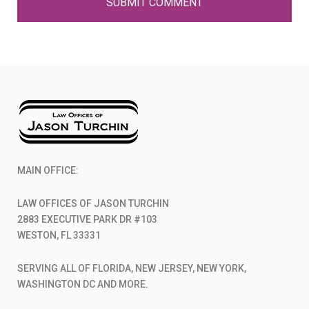
MAIN OFFICE:
LAW OFFICES OF JASON TURCHIN
2883 EXECUTIVE PARK DR #103
WESTON, FL 33331
SERVING ALL OF FLORIDA, NEW JERSEY, NEW YORK,
WASHINGTON DC AND MORE.