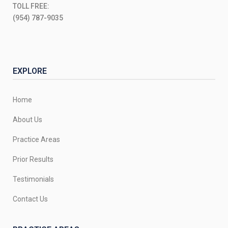
TOLL FREE:
(954) 787-9035
EXPLORE
Home
About Us
Practice Areas
Prior Results
Testimonials
Contact Us