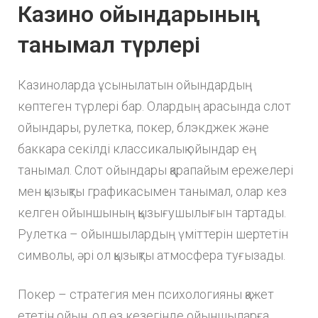
Казино ойындарының
танымал түрлері
Казиноларда ұсынылатын ойындардың
көптеген түрлері бар. Олардың арасында слот
ойындары, рулетка, покер, блэкджек және
баккара секілді классикалық ойындар ең
танымал. Слот ойындары қарапайым ережелері
мен қызықты графикасымен танымал, олар кез
келген ойыншының қызығушылығын тартады.
Рулетка – ойыншылардың үміттерін шертетін
символы, әрі ол қызықты атмосфера туғызады.
Покер – стратегия мен психологияны қажет
ететін ойын, ол өз кезегінде ойыншыларға