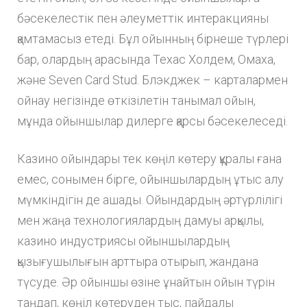
бәсекелестік пен әлеуметтік интеракцияны
қамтамасыз етеді. Бұл ойынның бірнеше түрлері
бар, олардың арасында Техас Холдем, Омаха,
және Seven Card Stud. Блэкджек – карталармен
ойнау негізінде өткізілетін танымал ойын,
мұнда ойыншылар дилерге қарсы бәсекелеседі.
Казино ойындары тек көңіл көтеру құралы ғана
емес, сонымен бірге, ойыншылардың ұтыс алу
мүмкіндігін де ашады. Ойындардың әртүрлілігі
мен жаңа технологиялардың дамуы арқылы,
казино индустриясы ойыншылардың
қызығушылығын арттыра отырып, жандана
түсуде. Әр ойыншы өзіне ұнайтын ойын түрін
таңдап, көңіл көтеруден тыс, пайдалы