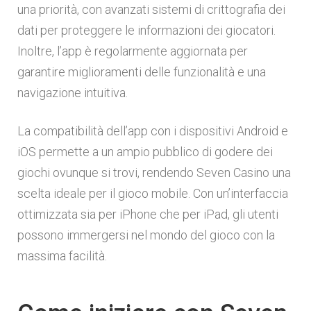
una priorità, con avanzati sistemi di crittografia dei
s
dati per proteggere le informazioni dei giocatori.
Inoltre, l’app è regolarmente aggiornata per
garantire miglioramenti delle funzionalità e una
navigazione intuitiva.
La compatibilità dell’app con i dispositivi Android e
iOS permette a un ampio pubblico di godere dei
giochi ovunque si trovi, rendendo Seven Casino una
scelta ideale per il gioco mobile. Con un’interfaccia
ottimizzata sia per iPhone che per iPad, gli utenti
possono immergersi nel mondo del gioco con la
massima facilità.