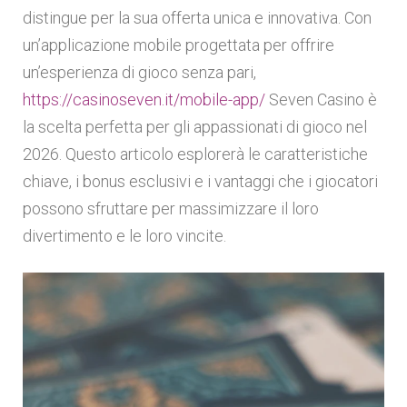
P
distingue per la sua offerta unica e innovativa. Con
r
un’applicazione mobile progettata per offrire
a
un’esperienza di gioco senza pari,
c
https://casinoseven.it/mobile-app/
Seven Casino è
t
la scelta perfetta per gli appassionati di gioco nel
i
2026. Questo articolo esplorerà le caratteristiche
c
chiave, i bonus esclusivi e i vantaggi che i giocatori
e
possono sfruttare per massimizzare il loro
A
divertimento e le loro vincite.
r
e
a
s
P
r