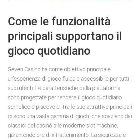
m
o
Come le funzionalità
n
i
principali supportano il
a
gioco quotidiano
l
s
Seven Casino ha come obiettivo principale
C
un’esperienza di gioco fluida e accessibile per tutti i
o
suoi utenti. Le caratteristiche della piattaforma
n
sono progettate per rendere il gioco quotidiano
t
semplice e piacevole. Tra le sue attrattive principali
a
ci sono una vasta gamma di giochi che spaziano dai
c
classici del casinò alle moderne slot machine,
t
garantendo ore di intrattenimento. La sicurezza è
U