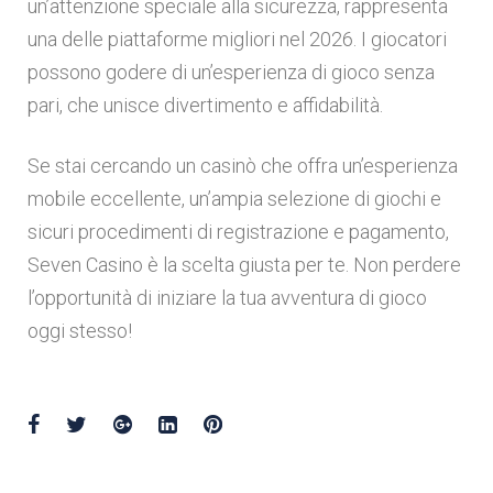
un’attenzione speciale alla sicurezza, rappresenta
una delle piattaforme migliori nel 2026. I giocatori
possono godere di un’esperienza di gioco senza
pari, che unisce divertimento e affidabilità.
Se stai cercando un casinò che offra un’esperienza
mobile eccellente, un’ampia selezione di giochi e
sicuri procedimenti di registrazione e pagamento,
Seven Casino è la scelta giusta per te. Non perdere
l’opportunità di iniziare la tua avventura di gioco
oggi stesso!
Facebook
Twitter
Google+
LinkedIn
Pinterest