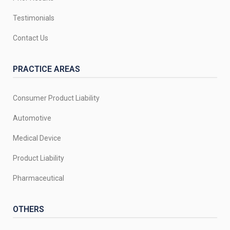
Testimonials
Contact Us
PRACTICE AREAS
Consumer Product Liability
Automotive
Medical Device
Product Liability
Pharmaceutical
OTHERS