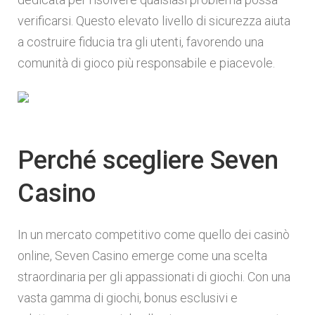
verificarsi. Questo elevato livello di sicurezza aiuta
a costruire fiducia tra gli utenti, favorendo una
comunità di gioco più responsabile e piacevole.
Perché scegliere Seven
Casino
In un mercato competitivo come quello dei casinò
online, Seven Casino emerge come una scelta
straordinaria per gli appassionati di giochi. Con una
vasta gamma di giochi, bonus esclusivi e