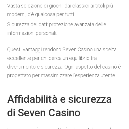
Vasta selezione di giochi: dai classici ai titoli più
moderni, c’è qualcosa per tutti.
Sicurezza dei dati: protezione avanzata delle
informazioni personali.
Questi vantaggi rendono Seven Casino una scelta
eccellente per chi cerca un equilibrio tra
divertimento e sicurezza. Ogni aspetto del casinò è
progettato per massimizzare l’esperienza utente.
Affidabilità e sicurezza
di Seven Casino