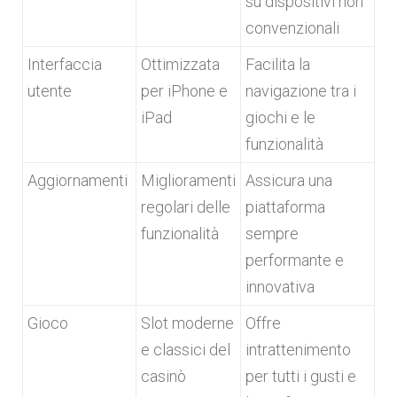
su dispositivi non
convenzionali
Interfaccia
Ottimizzata
Facilita la
utente
per iPhone e
navigazione tra i
iPad
giochi e le
funzionalità
Aggiornamenti
Miglioramenti
Assicura una
regolari delle
piattaforma
funzionalità
sempre
performante e
innovativa
Gioco
Slot moderne
Offre
e classici del
intrattenimento
casinò
per tutti i gusti e