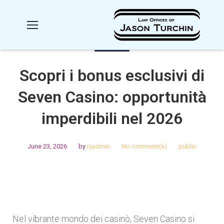
Skip
to
content
H
o
Scopri i bonus esclusivi di
m
Seven Casino: opportunità
e
imperdibili nel 2026
A
b
o
June 23, 2026
by
njadmin
No comment(s)
public
u
t
U
s
Nel vibrante mondo dei casinò, Seven Casino si